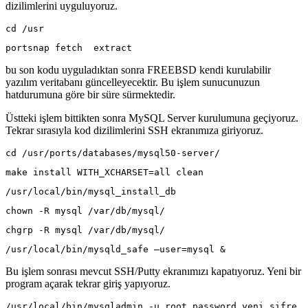
dizilimlerini uyguluyoruz.
cd /usr
portsnap fetch  extract
bu son kodu uyguladıktan sonra FREEBSD kendi kurulabilir
yazılım veritabanı güncelleyecektir. Bu işlem sunucunuzun
hatdurumuna göre bir süre sürmektedir.
Üstteki işlem bittikten sonra MySQL Server kurulumuna geçiyoruz.
Tekrar sırasıyla kod dizilimlerini SSH ekranımıza giriyoruz.
cd /usr/ports/databases/mysql50-server/
make install WITH_XCHARSET=all clean
/usr/local/bin/mysql_install_db
chown -R mysql /var/db/mysql/
chgrp -R mysql /var/db/mysql/
/usr/local/bin/mysqld_safe –user=mysql &
Bu işlem sonrası mevcut SSH/Putty ekranımızı kapatıyoruz. Yeni bir
program açarak tekrar giriş yapıyoruz.
/usr/local/bin/mysqladmin -u root password yeni şifre