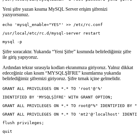
Yeni şifre yazan kısıma MySQL Server erişim şifrenizi
yazıyorsunuz.
echo 'mysql_enable="YES"' >> /etc/rc.conf
/usr/local/etc/rc.d/mysql-server restart
mysql -p
Şifre soracaktır. Yukarıda “Yeni Şifre” kısmında belirlediğimiz şifre
ile giriş yapıyoruz.
Ardından tekrar sırasıyla kodları ekranımıza giriyoruz. Yalnız dikkat
edeceğiniz olan kısım “MYSQLŞİFRE” kısımlarına yukarıda
belirlediğimiz şifremizi giriyoruz. Şifre tırnak içine gelmelidir.
GRANT ALL PRIVILEGES ON *.* TO 'root'@'%'
IDENTIFIED BY 'MYSQLŞİFRE' WITH GRANT OPTION;
GRANT ALL PRIVILEGES ON *.* TO root@"%" IDENTIFIED BY "
GRANT ALL PRIVILEGES ON *.* TO 'mt2'@'localhost' IDENTI
flush privileges;
quit