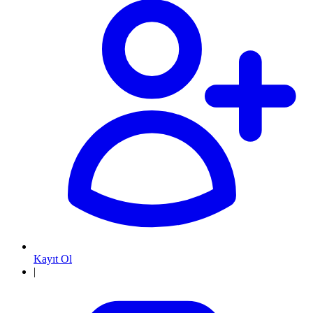
Kayıt Ol
|