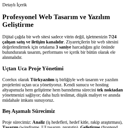
Detaylı İçerik
Profesyonel Web Tasarım ve Yazılım
Geliştirme
Dijital çağda bir web sitesi sadece vitrin değil, işletmenizin
7/24
çalışan satış ve iletişim kanalıdır
. Ziyaretçilerin bir web sitesini
değerlendirmek için ortalama
3 saniye
harcadığını göz önünde
bulundurarak tasarım, performans ve içerik bir bütün olarak ele
alınmalıdır.
Uçtan Uca Proje Yönetimi
Corelux olarak
Türkyazılım
iş birliğiyle web tasarım ve yazılım
projelerini uçtan uca yönetiyoruz. Kendi sunucu ve hosting
altyapımızla hem geliştirme hem barındırma sürecini
tek noktadan
yönetmenizi sağlıyor; daha hızlı teslimat, düşük maliyet ve anında
müdahale imkanı sunuyoruz.
Beş Aşamalı Sürecimiz
Proje sürecimiz:
Analiz
(iş hedefleri, hedef kitle, rakip araştırması),
Tasarım
(wireframe, UI tasarım, prototip),
Geliştirme
(frontend,