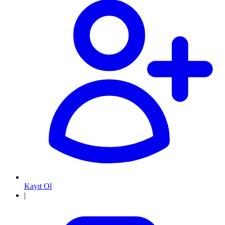
Kayıt Ol
|