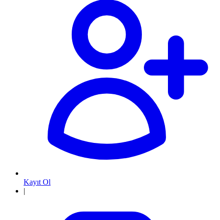
Kayıt Ol
|