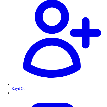
Kayıt Ol
|