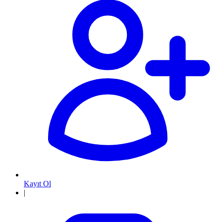
Kayıt Ol
|