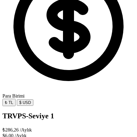
Para Birimi
₺ TL
$ USD
TRVPS-Seviye 1
₺286,26
/Aylık
$6.00
/Aylık