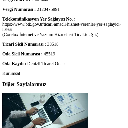
Vergi Numarası :
2120475891
Telekomünikasyon Yer Sağlayıcı No. :
https://www.btk.gov.tr/ticari-amacli-hizmet-verenler-yer-saglayici-
listesi
(Corelux İnternet ve Yazılım Hizmetleri Tic. Ltd. Şti.)
Ticari Sicil Numarası :
38518
Oda Sicil Numarası :
45519
Oda Kaydı :
Denizli Ticaret Odası
Kurumsal
Diğer Sayfalarımız