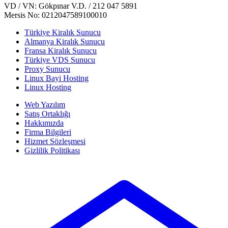
VD / VN: Gökpınar V.D. / 212 047 5891
Mersis No: 0212047589100010
Türkiye Kiralık Sunucu
Almanya Kiralık Sunucu
Fransa Kiralık Sunucu
Türkiye VDS Sunucu
Proxy Sunucu
Linux Bayi Hosting
Linux Hosting
Web Yazılım
Satış Ortaklığı
Hakkımızda
Firma Bilgileri
Hizmet Sözleşmesi
Gizlilik Politikası