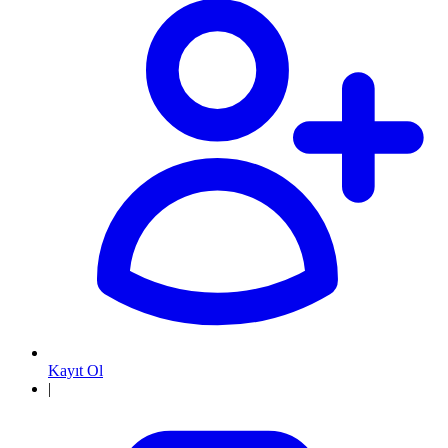
Kayıt Ol
|