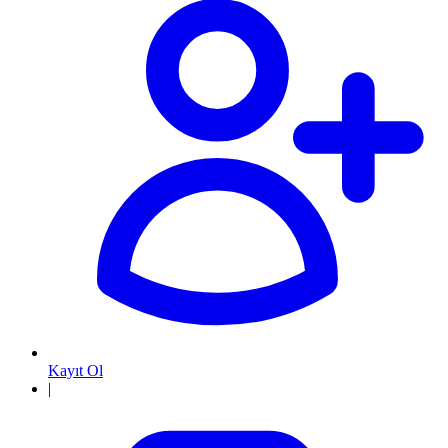
Kayıt Ol
|