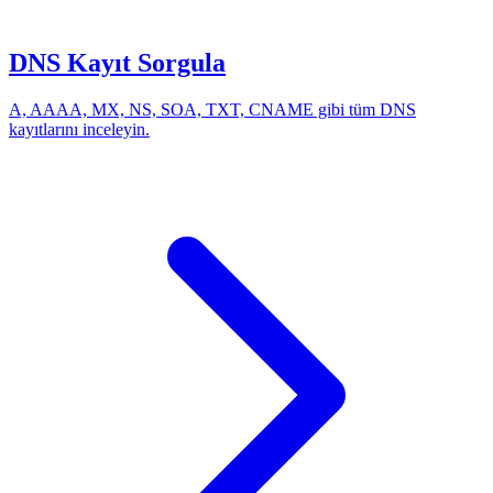
DNS Kayıt Sorgula
A, AAAA, MX, NS, SOA, TXT, CNAME gibi tüm DNS
kayıtlarını inceleyin.