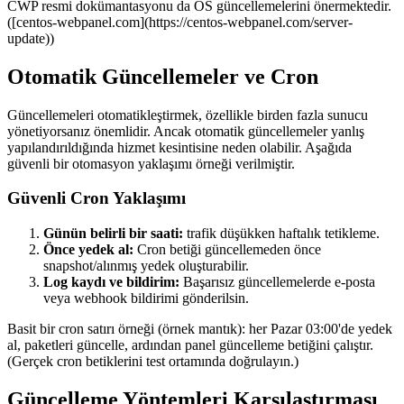
CWP resmi dokümantasyonu da OS güncellemelerini önermektedir.
([centos-webpanel.com](https://centos-webpanel.com/server-
update))
Otomatik Güncellemeler ve Cron
Güncellemeleri otomatikleştirmek, özellikle birden fazla sunucu
yönetiyorsanız önemlidir. Ancak otomatik güncellemeler yanlış
yapılandırıldığında hizmet kesintisine neden olabilir. Aşağıda
güvenli bir otomasyon yaklaşımı örneği verilmiştir.
Güvenli Cron Yaklaşımı
Günün belirli bir saati:
trafik düşükken haftalık tetikleme.
Önce yedek al:
Cron betiği güncellemeden önce
snapshot/alınmış yedek oluşturabilir.
Log kaydı ve bildirim:
Başarısız güncellemelerde e-posta
veya webhook bildirimi gönderilsin.
Basit bir cron satırı örneği (örnek mantık): her Pazar 03:00'de yedek
al, paketleri güncelle, ardından panel güncelleme betiğini çalıştır.
(Gerçek cron betiklerini test ortamında doğrulayın.)
Güncelleme Yöntemleri Karşılaştırması