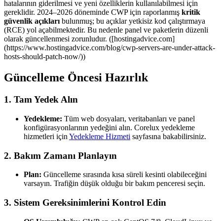
hatalarının giderilmesi ve yeni özelliklerin kullanılabilmesi için
gereklidir. 2024–2026 döneminde CWP için raporlanmış
kritik
güvenlik açıkları
bulunmuş; bu açıklar yetkisiz kod çalıştırmaya
(RCE) yol açabilmektedir. Bu nedenle panel ve paketlerin düzenli
olarak güncellenmesi zorunludur. ([hostingadvice.com]
(https://www.hostingadvice.com/blog/cwp-servers-are-under-attack-
hosts-should-patch-now/))
Güncelleme Öncesi Hazırlık
1. Tam Yedek Alın
Yedekleme:
Tüm web dosyaları, veritabanları ve panel
konfigürasyonlarının yedeğini alın. Corelux yedekleme
hizmetleri için
Yedekleme Hizmeti
sayfasına bakabilirsiniz.
2. Bakım Zamanı Planlayın
Plan:
Güncelleme sırasında kısa süreli kesinti olabileceğini
varsayın. Trafiğin düşük olduğu bir bakım penceresi seçin.
3. Sistem Gereksinimlerini Kontrol Edin