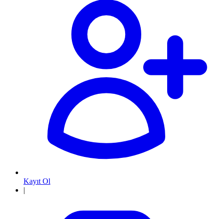
Kayıt Ol
|