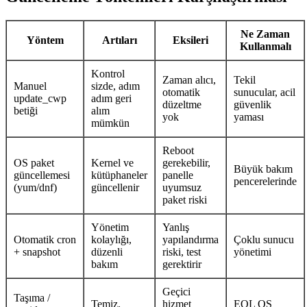
Ne Zaman
Yöntem
Artıları
Eksileri
Kullanmalı
Kontrol
Zaman alıcı,
Tekil
Manuel
sizde, adım
otomatik
sunucular, acil
update_cwp
adım geri
düzeltme
güvenlik
betiği
alım
yok
yaması
mümkün
Reboot
OS paket
Kernel ve
gerekebilir,
Büyük bakım
güncellemesi
kütüphaneler
panelle
pencerelerinde
(yum/dnf)
güncellenir
uyumsuz
paket riski
Yönetim
Yanlış
Otomatik cron
kolaylığı,
yapılandırma
Çoklu sunucu
+ snapshot
düzenli
riski, test
yönetimi
bakım
gerektirir
Geçici
Taşıma /
Temiz,
hizmet
EOL OS