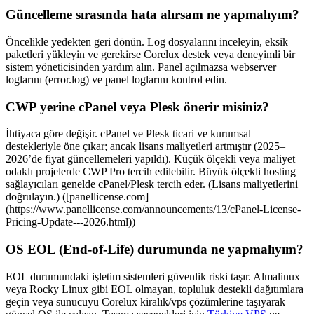
Güncelleme sırasında hata alırsam ne yapmalıyım?
Öncelikle yedekten geri dönün. Log dosyalarını inceleyin, eksik
paketleri yükleyin ve gerekirse Corelux destek veya deneyimli bir
sistem yöneticisinden yardım alın. Panel açılmazsa webserver
loglarını (error.log) ve panel loglarını kontrol edin.
CWP yerine cPanel veya Plesk önerir misiniz?
İhtiyaca göre değişir. cPanel ve Plesk ticari ve kurumsal
destekleriyle öne çıkar; ancak lisans maliyetleri artmıştır (2025–
2026’de fiyat güncellemeleri yapıldı). Küçük ölçekli veya maliyet
odaklı projelerde CWP Pro tercih edilebilir. Büyük ölçekli hosting
sağlayıcıları genelde cPanel/Plesk tercih eder. (Lisans maliyetlerini
doğrulayın.) ([panellicense.com]
(https://www.panellicense.com/announcements/13/cPanel-License-
Pricing-Update---2026.html))
OS EOL (End-of-Life) durumunda ne yapmalıyım?
EOL durumundaki işletim sistemleri güvenlik riski taşır. Almalinux
veya Rocky Linux gibi EOL olmayan, topluluk destekli dağıtımlara
geçin veya sunucuyu Corelux kiralık/vps çözümlerine taşıyarak