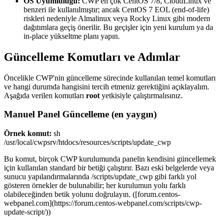
OS Uyumluluğu:
CWP en çok CentOS 7/8, CloudLinux ve
benzeri ile kullanılmıştır; ancak CentOS 7 EOL (end-of-life)
riskleri nedeniyle Almalinux veya Rocky Linux gibi modern
dağıtımlara geçiş önerilir. Bu geçişler için yeni kurulum ya da
in-place yükseltme planı yapın.
Güncelleme Komutları ve Adımlar
Öncelikle CWP'nin güncelleme sürecinde kullanılan temel komutları
ve hangi durumda hangisini tercih etmeniz gerektiğini açıklayalım.
Aşağıda verilen komutları
root
yetkisiyle çalıştırmalısınız.
Manuel Panel Güncelleme (en yaygın)
Örnek komut:
sh
/usr/local/cwpsrv/htdocs/resources/scripts/update_cwp
Bu komut, birçok CWP kurulumunda panelin kendisini güncellemek
için kullanılan standard bir betiği çalıştırır. Bazı eski belgelerde veya
sunucu yapılandırmalarında /scripts/update_cwp gibi farklı yol
gösteren örnekler de bulunabilir; her kurulumun yolu farklı
olabileceğinden betik yolunu doğrulayın. ([forum.centos-
webpanel.com](https://forum.centos-webpanel.com/scripts/cwp-
update-script/))