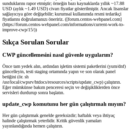
sunduklarını rapor etmiştir; örneğin bazı kaynaklarda yıllık ~17.88
USD (aylık ~1.49 USD) civarı fiyatlar gösterilmiştir. Ancak lisanslar
sağlayıcıya göre değişebilir; kurumsal kullanımda resmi tedarikçi
fiyatlarını doğrulamanızı öneririz. ([forum.centos-webpanel.com]
(https://forum.centos-webpanel.com/informations/current-work-to-
improve-cwp/15/))
Sıkça Sorulan Sorular
CWP güncellemesini nasıl güvenle uygularım?
Önce tam yedek alın, ardından işletim sistemi paketlerini (yum/dnf)
güncelleyin, testi staging ortamında yapın ve son olarak panel
betiğini (ör. sh
/usr/local/cwpsrv/htdocs/resources/scripts/update_cwp) çalıştırın.
Eğer mümkünse bakım penceresi seçin ve değişikliklerden önce
servisleri durdurup sonra başlatın.
update_cwp komutunu her gün çalıştırmalı mıyım?
Her gün çalıştırmak genelde gereksizdir; haftalık veya ihtiyaç
halinde çalıştırmak yeterlidir. Kritik güvenlik yamaları
yayınlandığında hemen çalıştırın.