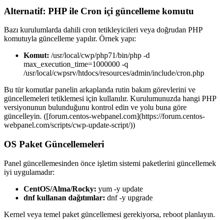
Alternatif: PHP ile Cron içi güncelleme komutu
Bazı kurulumlarda dahili cron tetikleyicileri veya doğrudan PHP
komutuyla güncelleme yapılır. Örnek yapı:
Komut:
/usr/local/cwp/php71/bin/php -d
max_execution_time=1000000 -q
/usr/local/cwpsrv/htdocs/resources/admin/include/cron.php
Bu tür komutlar panelin arkaplanda rutin bakım görevlerini ve
güncellemeleri tetiklemesi için kullanılır. Kurulumunuzda hangi PHP
versiyonunun bulunduğunu kontrol edin ve yolu buna göre
güncelleyin. ([forum.centos-webpanel.com](https://forum.centos-
webpanel.com/scripts/cwp-update-script/))
OS Paket Güncellemeleri
Panel güncellemesinden önce işletim sistemi paketlerini güncellemek
iyi uygulamadır:
CentOS/Alma/Rocky:
yum -y update
dnf kullanan dağıtımlar:
dnf -y upgrade
Kernel veya temel paket güncellemesi gerekiyorsa, reboot planlayın.