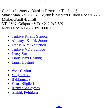
Corelux İnternet ve Yazılım Hizmetleri Tic. Ltd. Şti.
Sümer Mah. 2482/2 Sk. Skycity İş Merkezi B Blok No: 4/1 - 26
Merkezefendi /Denizli
VD / VN: Gökpınar V.D. / 212 047 5891
Mersis No: 0212047589100010
Türkiye Kiralık Sunucu
Almanya Kiralık Sunucu
Fransa Kiralık Sunucu
Türkiye VDS Sunucu
Proxy Sunucu
Linux Bayi Hosting
Linux Hosting
Web Yazılım
Satış Ortaklığı
Hakkımızda
Firma Bilgileri
Hizmet Sözleşmesi
Gizlilik Politikası