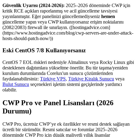
Güvenlik Uyarısı (2024-2026):
2025–2026 döneminde CWP için
kritik RCE açıkları raporlanmış ve acil güncelleme tavsiyesi
yayınlanmıştır. Eğer panelinizi güncellemediyseniz
hemen
güncelleme yapın veya CWP kullanıyorsanız erişim noktalarını
(2082/2083) firewall ile sınırlayın. ([hostingadvice.com]
(https://www.hostingadvice.com/blog/cwp-servers-are-under-attack-
hosts-should-patch-now/))
Eski CentOS 7/8 Kullanıyorsanız
CentOS 7 EOL riskleri nedeniyle Almalinux veya Rocky Linux gibi
desteklenen dağıtımlara yükseltme önerilir. Bu tür taşıma/yeniden
kurulum durumlarında Corelux'un sunucu çözümlerinden
faydalanabilirsiniz:
Türkiye VPS
,
Türkiye Kiralık Sunucu
veya
Bulut Sunucu
seçenekleri işletim sistemi geçişlerinde yardımcı
olabilir.
CWP Pro ve Panel Lisansları (2026
Durumu)
CWP Pro, ücretsiz CWP’ye ek özellikler ve resmi destek sağlayan
ücretli bir sürümdür. Resmi satıcılar ve forumlar 2025–2026
döneminde CWP Pro için düşük maliyetli yıllık lisanslar