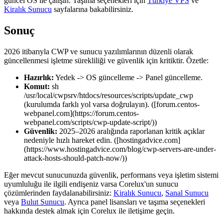
güncel OS ile çalışın. Taşıma seçenekleri için
Türkiye VPS
ve
Kiralık Sunucu
sayfalarına bakabilirsiniz.
Sonuç
2026 itibarıyla CWP ve sunucu yazılımlarının düzenli olarak
güncellenmesi işletme sürekliliği ve güvenlik için kritiktir. Özetle:
Hazırlık:
Yedek -> OS güncelleme -> Panel güncelleme.
Komut:
sh
/usr/local/cwpsrv/htdocs/resources/scripts/update_cwp
(kurulumda farklı yol varsa doğrulayın). ([forum.centos-
webpanel.com](https://forum.centos-
webpanel.com/scripts/cwp-update-script/))
Güvenlik:
2025–2026 aralığında raporlanan kritik açıklar
nedeniyle hızlı hareket edin. ([hostingadvice.com]
(https://www.hostingadvice.com/blog/cwp-servers-are-under-
attack-hosts-should-patch-now/))
Eğer mevcut sunucunuzda güvenlik, performans veya işletim sistemi
uyumluluğu ile ilgili endişeniz varsa Corelux'un sunucu
çözümlerinden faydalanabilirsiniz:
Kiralık Sunucu
,
Sanal Sunucu
veya
Bulut Sunucu
. Ayrıca panel lisansları ve taşıma seçenekleri
hakkında destek almak için Corelux ile iletişime geçin.