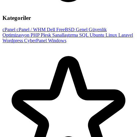
Kategoriler
cPanel
cPanel / WHM
Dell
FreeBSD
Genel
Güvenlik
Optimizasyon
PHP
Plesk
Sanallaştırma
SQL
Ubuntu
Linux
Laravel
Wordpress
CyberPanel
Windows