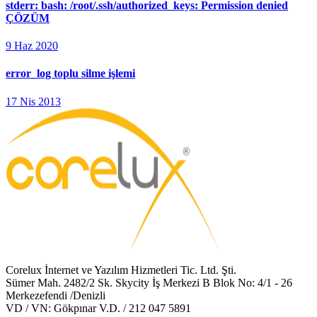
stderr: bash: /root/.ssh/authorized_keys: Permission denied
ÇÖZÜM
9 Haz 2020
error_log toplu silme işlemi
17 Nis 2013
Corelux İnternet ve Yazılım Hizmetleri Tic. Ltd. Şti.
Sümer Mah. 2482/2 Sk. Skycity İş Merkezi B Blok No: 4/1 - 26
Merkezefendi /Denizli
VD / VN: Gökpınar V.D. / 212 047 5891