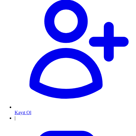
Kayıt Ol
|