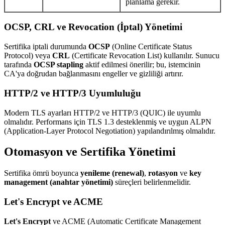
planlama gerekir.
OCSP, CRL ve Revocation (İptal) Yönetimi
Sertifika iptali durumunda
OCSP
(Online Certificate Status
Protocol) veya
CRL
(Certificate Revocation List) kullanılır. Sunucu
tarafında
OCSP stapling
aktif edilmesi önerilir; bu, istemcinin
CA'ya doğrudan bağlanmasını engeller ve gizliliği artırır.
HTTP/2 ve HTTP/3 Uyumluluğu
Modern TLS ayarları HTTP/2 ve HTTP/3 (QUIC) ile uyumlu
olmalıdır. Performans için TLS 1.3 desteklenmiş ve uygun ALPN
(Application-Layer Protocol Negotiation) yapılandırılmış olmalıdır.
Otomasyon ve Sertifika Yönetimi
Sertifika ömrü boyunca
yenileme (renewal)
,
rotasyon
ve
key
management (anahtar yönetimi)
süreçleri belirlenmelidir.
Let's Encrypt ve ACME
Let's Encrypt
ve ACME (Automatic Certificate Management