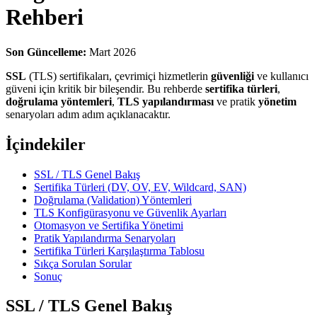
Rehberi
Son Güncelleme:
Mart 2026
SSL
(TLS) sertifikaları, çevrimiçi hizmetlerin
güvenliği
ve kullanıcı
güveni için kritik bir bileşendir. Bu rehberde
sertifika türleri
,
doğrulama yöntemleri
,
TLS yapılandırması
ve pratik
yönetim
senaryoları adım adım açıklanacaktır.
İçindekiler
SSL / TLS Genel Bakış
Sertifika Türleri (DV, OV, EV, Wildcard, SAN)
Doğrulama (Validation) Yöntemleri
TLS Konfigürasyonu ve Güvenlik Ayarları
Otomasyon ve Sertifika Yönetimi
Pratik Yapılandırma Senaryoları
Sertifika Türleri Karşılaştırma Tablosu
Sıkça Sorulan Sorular
Sonuç
SSL / TLS Genel Bakış