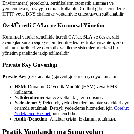
Environment) protokolü, sertifikaların otomatik alınması ve
yenilenmesi için yaygın olarak kullanılır. Certbot gibi istemcilerle
HTTP veya DNS challenge yöntemiyle entegrasyon sağlanabilir.
Özel/Ücretli CA'lar ve Kurumsal Yönetim
Kurumsal yapılar genellikle ücretli CA'lar, SLA ve destek gibi
avantajlar sunan sağlayıcıları tercih eder. Sertifika envanteri, son
kullanma tarihleri ve otomatik yenileme sistemleri merkezi bir
yönetim panelinde takip edilmelidir.
Private Key Güvenliği
Private Key
(özel anahtar) güvenliği için en iyi uygulamalar:
HSM:
Donanım Güvenlik Modülü (HSM) veya KMS
kullanımı.
Yetkilendirme:
Sadece yetkili kişilerin erişimi.
Yedekleme:
Şifrelenmiş yedeklemeler; anahtar yedekleri ayrı
ortamda tutulmalı. Detaylı yedekleme hizmetleri için
Corelux
Yedekleme Hizmeti
incelenebilir.
Audit (Denetim):
Anahtar erişim loglarının tutulması.
Pratik Yapılandırma Senaryoları