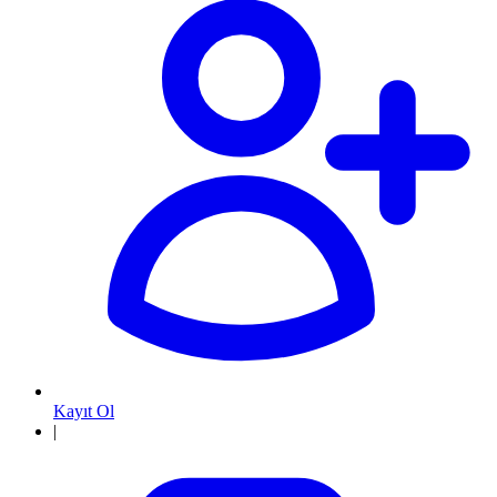
Kayıt Ol
|