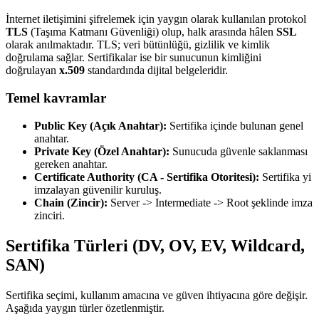
İnternet iletişimini şifrelemek için yaygın olarak kullanılan protokol
TLS
(Taşıma Katmanı Güvenliği) olup, halk arasında hâlen
SSL
olarak anılmaktadır. TLS; veri bütünlüğü, gizlilik ve kimlik
doğrulama sağlar. Sertifikalar ise bir sunucunun kimliğini
doğrulayan
x.509
standardında dijital belgeleridir.
Temel kavramlar
Public Key (Açık Anahtar):
Sertifika içinde bulunan genel
anahtar.
Private Key (Özel Anahtar):
Sunucuda güvenle saklanması
gereken anahtar.
Certificate Authority (CA - Sertifika Otoritesi):
Sertifika yi
imzalayan güvenilir kuruluş.
Chain (Zincir):
Server -> Intermediate -> Root şeklinde imza
zinciri.
Sertifika Türleri (DV, OV, EV, Wildcard,
SAN)
Sertifika seçimi, kullanım amacına ve güven ihtiyacına göre değişir.
Aşağıda yaygın türler özetlenmiştir.