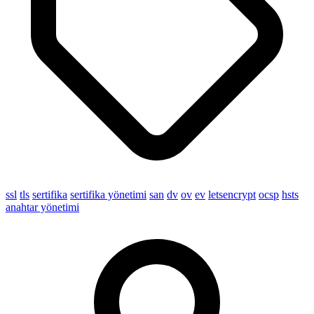
ssl
tls
sertifika
sertifika yönetimi
san
dv
ov
ev
letsencrypt
ocsp
hsts
anahtar yönetimi