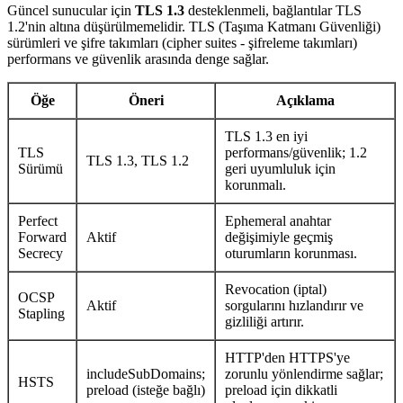
Güncel sunucular için
TLS 1.3
desteklenmeli, bağlantılar TLS
1.2'nin altına düşürülmemelidir. TLS (Taşıma Katmanı Güvenliği)
sürümleri ve şifre takımları (cipher suites - şifreleme takımları)
performans ve güvenlik arasında denge sağlar.
Öğe
Öneri
Açıklama
TLS 1.3 en iyi
TLS
performans/güvenlik; 1.2
TLS 1.3, TLS 1.2
Sürümü
geri uyumluluk için
korunmalı.
Perfect
Ephemeral anahtar
Forward
Aktif
değişimiyle geçmiş
Secrecy
oturumların korunması.
Revocation (iptal)
OCSP
Aktif
sorgularını hızlandırır ve
Stapling
gizliliği artırır.
HTTP'den HTTPS'ye
includeSubDomains;
zorunlu yönlendirme sağlar;
HSTS
preload (isteğe bağlı)
preload için dikkatli