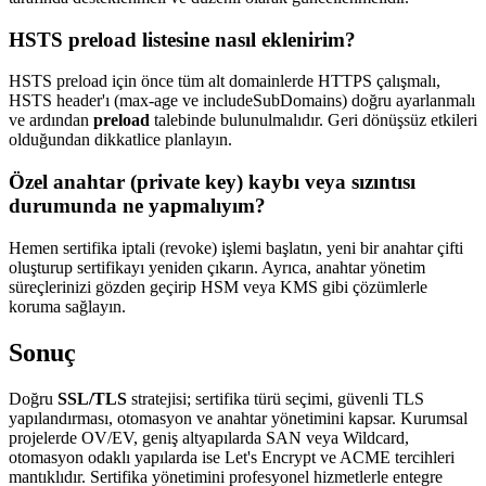
HSTS preload listesine nasıl eklenirim?
HSTS preload için önce tüm alt domainlerde HTTPS çalışmalı,
HSTS header'ı (max-age ve includeSubDomains) doğru ayarlanmalı
ve ardından
preload
talebinde bulunulmalıdır. Geri dönüşsüz etkileri
olduğundan dikkatlice planlayın.
Özel anahtar (private key) kaybı veya sızıntısı
durumunda ne yapmalıyım?
Hemen sertifika iptali (revoke) işlemi başlatın, yeni bir anahtar çifti
oluşturup sertifikayı yeniden çıkarın. Ayrıca, anahtar yönetim
süreçlerinizi gözden geçirip HSM veya KMS gibi çözümlerle
koruma sağlayın.
Sonuç
Doğru
SSL/TLS
stratejisi; sertifika türü seçimi, güvenli TLS
yapılandırması, otomasyon ve anahtar yönetimini kapsar. Kurumsal
projelerde OV/EV, geniş altyapılarda SAN veya Wildcard,
otomasyon odaklı yapılarda ise Let's Encrypt ve ACME tercihleri
mantıklıdır. Sertifika yönetimini profesyonel hizmetlerle entegre