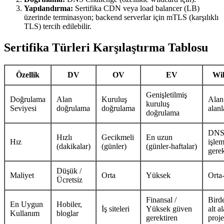
Yapılandırma:
Sertifika CDN veya load balancer (LB)
üzerinde terminasyon; backend serverlar için mTLS (karşılıklı
TLS) tercih edilebilir.
Sertifika Türleri Karşılaştırma Tablosu
Özellik
DV
OV
EV
Wi
Genişletilmiş
Doğrulama
Alan
Kuruluş
Alan 
kuruluş
Seviyesi
doğrulama
doğrulama
alanl
doğrulama
DN
Hızlı
Gecikmeli
En uzun
Hız
işlem
(dakikalar)
(günler)
(günler‑haftalar)
gerek
Düşük /
Maliyet
Orta
Yüksek
Orta
Ücretsiz
Finansal /
Bird
En Uygun
Hobiler,
İş siteleri
Yüksek güven
alt a
Kullanım
bloglar
gerektiren
proje