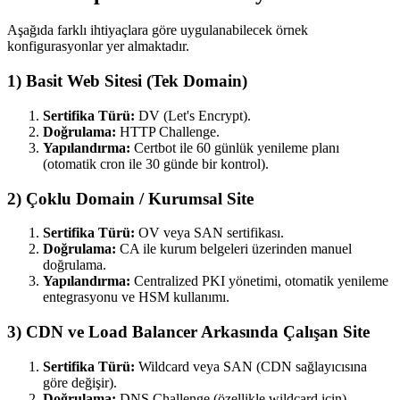
Aşağıda farklı ihtiyaçlara göre uygulanabilecek örnek
konfigurasyonlar yer almaktadır.
1) Basit Web Sitesi (Tek Domain)
Sertifika Türü:
DV (Let's Encrypt).
Doğrulama:
HTTP Challenge.
Yapılandırma:
Certbot ile 60 günlük yenileme planı
(otomatik cron ile 30 günde bir kontrol).
2) Çoklu Domain / Kurumsal Site
Sertifika Türü:
OV veya SAN sertifikası.
Doğrulama:
CA ile kurum belgeleri üzerinden manuel
doğrulama.
Yapılandırma:
Centralized PKI yönetimi, otomatik yenileme
entegrasyonu ve HSM kullanımı.
3) CDN ve Load Balancer Arkasında Çalışan Site
Sertifika Türü:
Wildcard veya SAN (CDN sağlayıcısına
göre değişir).
Doğrulama:
DNS Challenge (özellikle wildcard için).