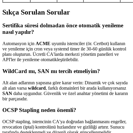
Sıkça Sorulan Sorular
Sertifika süresi dolmadan önce otomatik yenileme
nasıl yapılır?
Automasyon için
ACME
uyumlu istemciler (ör. Certbot) kullanın
ve yenileme için cron veya systemd timer ile 30‑60 günlük kontrol
planı oluşturun. Ücretli CA'larda merkezi yönetim panelleri ve
API'ler ile yenileme otomatikleştirilebilir.
WildCard mı, SAN mı tercih etmeliyim?
Alt alan adlarının yapısına göre karar verin: Dinamik ve çok sayıda
alt alan varsa
wildcard
, farklı domainleri bir arada kullanıyorsanız
SAN
daha uygundur. Güvenlik ve özel anahtar yönetimi de kararın
bir parçasıdır.
OCSP Stapling neden önemli?
OCSP stapling, istemcinin CA'ya doğrudan bağlanmasını engeller,
revocation (iptal) kontrolünü hızlandırır ve gizliliği artırır. Sunucu
tarafında desteklenmeli ve düzenli olarak güncellenmelidir.