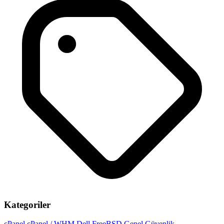
Kategoriler
cPanel
cPanel / WHM
Dell
FreeBSD
Genel
Güvenlik