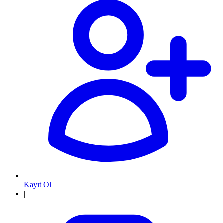
Kayıt Ol
|