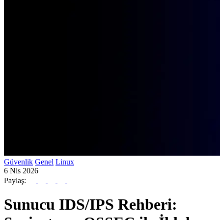
Güvenlik
Genel
Linux
6 Nis 2026
Paylaş:
Sunucu IDS/IPS Rehberi: