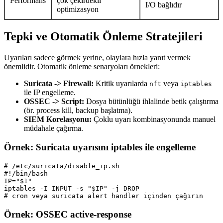
Performans
çok çekirdekli
I/O bağlıdır
optimizasyon
Tepki ve Otomatik Önleme Stratejileri
Uyarıları sadece görmek yerine, olaylara hızla yanıt vermek
önemlidir. Otomatik önleme senaryoları örnekleri:
Suricata -> Firewall:
Kritik uyarılarda
veya
nft
iptables
ile IP engelleme.
OSSEC -> Script:
Dosya bütünlüğü ihlalinde betik çalıştırma
(ör. process kill, backup başlatma).
SIEM Korelasyonu:
Çoklu uyarı kombinasyonunda manuel
müdahale çağırma.
Örnek: Suricata uyarısını iptables ile engelleme
# /etc/suricata/disable_ip.sh

#!/bin/bash

IP="$1"

iptables -I INPUT -s "$IP" -j DROP

Örnek: OSSEC active-response