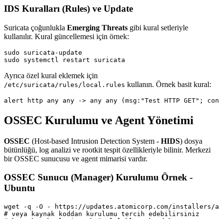
IDS Kuralları (Rules) ve Update
Suricata çoğunlukla
Emerging Threats
gibi kural setleriyle
kullanılır. Kural güncellemesi için örnek:
sudo suricata-update

sudo systemctl restart suricata
Ayrıca özel kural eklemek için
kullanın. Örnek basit kural:
/etc/suricata/rules/local.rules
alert http any any -> any any (msg:"Test HTTP GET"; con
OSSEC Kurulumu ve Agent Yönetimi
OSSEC
(Host-based Intrusion Detection System -
HIDS
) dosya
bütünlüğü, log analizi ve rootkit tespit özellikleriyle bilinir. Merkezi
bir OSSEC sunucusu ve agent mimarisi vardır.
OSSEC Sunucu (Manager) Kurulumu Örnek -
Ubuntu
wget -q -O - https://updates.atomicorp.com/installers/a
# veya kaynak koddan kurulumu tercih edebilirsiniz
