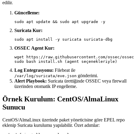
edilir.
Güncelleme:
sudo apt update && sudo apt upgrade -y
Suricata Kur:
sudo apt install -y suricata suricata-dbg
OSSEC Agent Kur:
wget https://raw.githubusercontent.com/ossec/ossec
Log Entegrasyonu:
Filebeat ile
gönderimi.
/var/log/suricata/eve.json
Alert Playbook:
Suricata ürettiğinde OSSEC veya firewall
üzerinden otomatik IP engelleme.
Örnek Kurulum: CentOS/AlmaLinux
Sunucu
CentOS/AlmaLinux üzerinde paket yöneticisine göre EPEL repo
eklenip Suricata kurulumu yapılabilir. Özet adımlar: