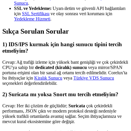
Sunucu
.
SSL ve Yedekleme:
Uyarı-iletim ve güvenli API bağlantıları
için
SSL Sertifikası
ve olay sonrası veri koruması için
Yedekleme Hizmeti
.
Sıkça Sorulan Sorular
1) IDS/IPS kurmak için hangi sunucu tipini tercih
etmeliyim?
Cevap: Ağ trafiği izleme için yüksek bant genişliği ve çok çekirdekli
CPU'ya sahip bir
dedicated (kiralık) sunucu
veya mirror/SPAN
portuna erişimi olan bir sanal ağ ortamı tercih edilmelidir. Corelux'ta
bu ihtiyaçlar için
Kiralık Sunucu
veya
Türkiye VDS Sunucu
seçenekleri değerlendirilebilir.
2) Suricata mı yoksa Snort mu tercih etmeliyim?
Cevap: Her iki çözüm de güçlüdür;
Suricata
çok çekirdekli
performans, JSON çıktı ve modern protokol desteği nedeniyle
yüksek trafikli ortamlarda avantaj sağlar. Seçim ihtiyaçlarınıza ve
mevcut kural ekosistemine göre değişir.