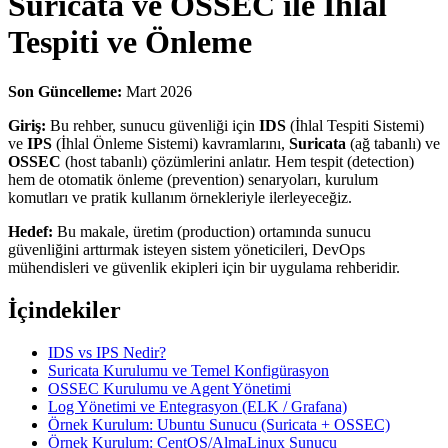
Suricata ve OSSEC ile İhlal
Tespiti ve Önleme
Son Güncelleme:
Mart 2026
Giriş:
Bu rehber, sunucu güvenliği için
IDS
(İhlal Tespiti Sistemi)
ve
IPS
(İhlal Önleme Sistemi) kavramlarını,
Suricata
(ağ tabanlı) ve
OSSEC
(host tabanlı) çözümlerini anlatır. Hem tespit (detection)
hem de otomatik önleme (prevention) senaryoları, kurulum
komutları ve pratik kullanım örnekleriyle ilerleyeceğiz.
Hedef:
Bu makale, üretim (production) ortamında sunucu
güvenliğini arttırmak isteyen sistem yöneticileri, DevOps
mühendisleri ve güvenlik ekipleri için bir uygulama rehberidir.
İçindekiler
IDS vs IPS Nedir?
Suricata Kurulumu ve Temel Konfigürasyon
OSSEC Kurulumu ve Agent Yönetimi
Log Yönetimi ve Entegrasyon (ELK / Grafana)
Örnek Kurulum: Ubuntu Sunucu (Suricata + OSSEC)
Örnek Kurulum: CentOS/AlmaLinux Sunucu