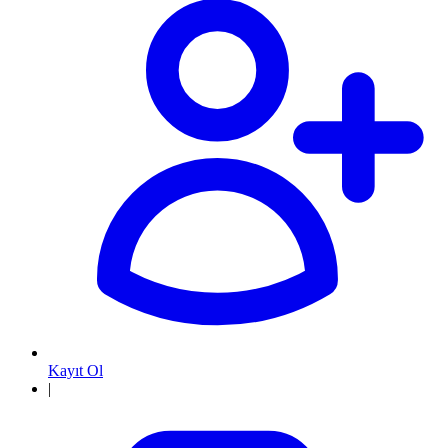
Kayıt Ol
|