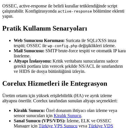
OSSEC, active-response ile belirli kurallar tetiklendiğinde script
çalıştırabilir. Konfigürasyonda
bölümüne eklenti
active-response
yapın.
Pratik Kullanım Senaryoları
Web Sunucusu Koruması:
Suricata ile SQLi/XSS imza
tespiti; OSSEC ile
değişiklikleri izleme.
wp-config.php
Mail Sunucusu:
SMTP brute-force tespiti ve otomatik IP kara
listeleme.
Altyapı İzolasyonu:
Kritik veritabanı sunucularını sadece
gerekli portlara izin verecek şekilde NS/ACL ile sınırlandırın
ve HIDS ile dosya bütünlüğünü izleyin.
Corelux Hizmetleri ile Entegrasyon
Üretim ortamı için yüksek erişilebilirlik (HA) ve ayrık izleme
altyapısı önerilir. Corelux tarafından sunulan altyapı seçenekleri:
Kiralık Sunucu:
Özel donanım ihtiyacı olan izleme veya
sensor sunucuları için
Kiralık Sunucu
.
Sanal Sunucu (VPS/VDS):
İzleme, ELK ve OSSEC
Manager için
Türkiye VPS Sunucu
veya
Türkiye VDS