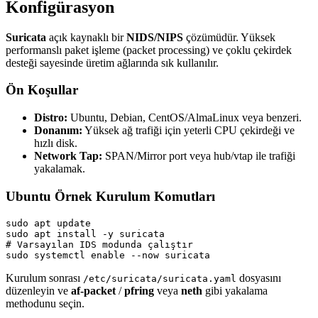
Konfigürasyon
Suricata
açık kaynaklı bir
NIDS/NIPS
çözümüdür. Yüksek
performanslı paket işleme (packet processing) ve çoklu çekirdek
desteği sayesinde üretim ağlarında sık kullanılır.
Ön Koşullar
Distro:
Ubuntu, Debian, CentOS/AlmaLinux veya benzeri.
Donanım:
Yüksek ağ trafiği için yeterli CPU çekirdeği ve
hızlı disk.
Network Tap:
SPAN/Mirror port veya hub/vtap ile trafiği
yakalamak.
Ubuntu Örnek Kurulum Komutları
sudo apt update

sudo apt install -y suricata

# Varsayılan IDS modunda çalıştır

sudo systemctl enable --now suricata
Kurulum sonrası
dosyasını
/etc/suricata/suricata.yaml
düzenleyin ve
af-packet
/
pfring
veya
neth
gibi yakalama
methodunu seçin.