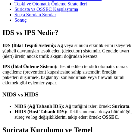
Tepki ve Otomatik Önleme Stratejileri
Suricata vs OSSEC Karşılaştırma
Sıkça Sorulan Sorular
Sonuç
IDS vs IPS Nedir?
IDS (İhlal Tespiti Sistemi):
Ağ veya sunucu etkinliklerini izleyerek
şüpheli davranışları tespit eden (detection) sistemdir. Genelde uyarı
(alert) üretir, ancak trafik akışını doğrudan kesmez.
IPS (İhlal Önleme Sistemi):
Tespit edilen tehdidi otomatik olarak
engelleme (prevention) kapasitesine sahip sistemdir; örneğin
paketleri düşürmek, bağlantıyı sonlandırmak veya firewall kuralı
eklemek gibi eylemler yapar.
NIDS vs HIDS
NIDS (Ağ Tabanlı IDS):
Ağ trafiğini izler; örnek:
Suricata
.
HIDS (Host Tabanlı IDS):
Tekil sunucuda dosya bütünlüğü,
süreç ve log değişikliklerini takip eder; örnek:
OSSEC
.
Suricata Kurulumu ve Temel