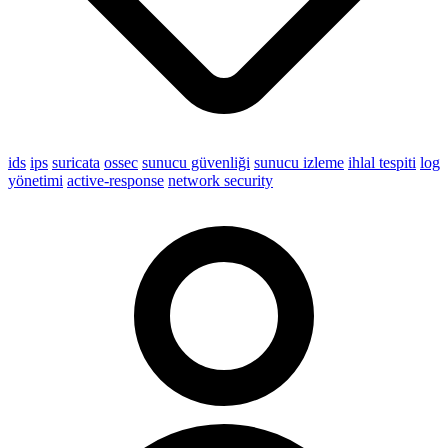
ids
ips
suricata
ossec
sunucu güvenliği
sunucu izleme
ihlal tespiti
log
yönetimi
active-response
network security