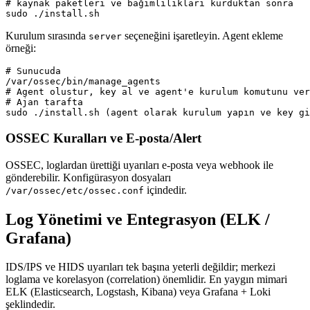
# kaynak paketleri ve bağımlılıkları kurduktan sonra

sudo ./install.sh
Kurulum sırasında
seçeneğini işaretleyin. Agent ekleme
server
örneği:
# Sunucuda

/var/ossec/bin/manage_agents

# Agent olustur, key al ve agent'e kurulum komutunu ver
# Ajan tarafta

sudo ./install.sh (agent olarak kurulum yapın ve key gi
OSSEC Kuralları ve E-posta/Alert
OSSEC, loglardan ürettiği uyarıları e-posta veya webhook ile
gönderebilir. Konfigürasyon dosyaları
içindedir.
/var/ossec/etc/ossec.conf
Log Yönetimi ve Entegrasyon (ELK /
Grafana)
IDS/IPS ve HIDS uyarıları tek başına yeterli değildir; merkezi
loglama ve korelasyon (correlation) önemlidir. En yaygın mimari
ELK (Elasticsearch, Logstash, Kibana) veya Grafana + Loki
şeklindedir.