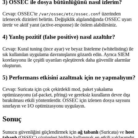
3) OSSEC ile dosya bütünlüğünü nasıl izlerim?
Cevap: OSSEC'te
üzerinden
/var/ossec/etc/ossec.conf
izlenecek dizinleri belirtin. Değişiklik algılandığında OSSEC uyarı
üretir ve aktif yanıt (active-response) ile önlem alabilirsiniz.
4) Yanlış pozitif (false positive) nasıl azaltılır?
Cevap: Kural tuning (ince ayar) ve beyaz listeleme (whitelisting) ile
sık kullanılan uygulama davranışlarını gözardı edin. Ayrıca SIEM
korelasyonu ile çeşitli uyarıları eşleştirerek daha güvenilir alarmlar
oluşturun.
5) Performans etkisini azaltmak için ne yapmalıyım?
Cevap: Suricata için çok çekirdekli mod, paket yakalama
optimizasyonu (af-packet, pfring) ve gereksiz kuralların devre dışı
bırakılması etkili yöntemlerdir. OSSEC için izlenen dosya sayısını
sınırlayın ve I/O optimizasyonu uygulayın.
Sonuç
Sunucu güvenliğini güçlendirmek için
ağ tabanlı
(Suricata) ve
host
tabanlı
(OSSEC) çözümleri birlikte kullanmak en etkili yaklaşımdır.