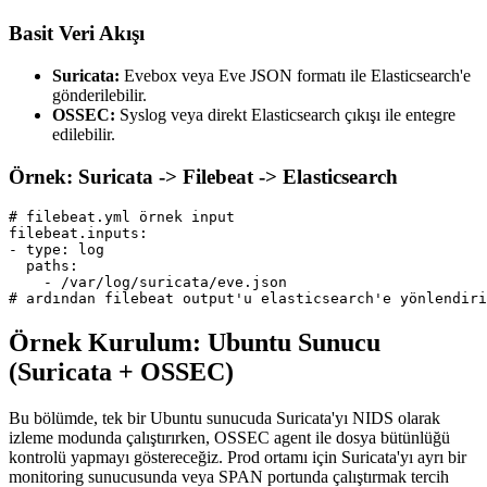
Basit Veri Akışı
Suricata:
Evebox veya Eve JSON formatı ile Elasticsearch'e
gönderilebilir.
OSSEC:
Syslog veya direkt Elasticsearch çıkışı ile entegre
edilebilir.
Örnek: Suricata -> Filebeat -> Elasticsearch
# filebeat.yml örnek input

filebeat.inputs:

- type: log

  paths:

    - /var/log/suricata/eve.json

# ardından filebeat output'u elasticsearch'e yönlendiri
Örnek Kurulum: Ubuntu Sunucu
(Suricata + OSSEC)
Bu bölümde, tek bir Ubuntu sunucuda Suricata'yı NIDS olarak
izleme modunda çalıştırırken, OSSEC agent ile dosya bütünlüğü
kontrolü yapmayı göstereceğiz. Prod ortamı için Suricata'yı ayrı bir
monitoring sunucusunda veya SPAN portunda çalıştırmak tercih