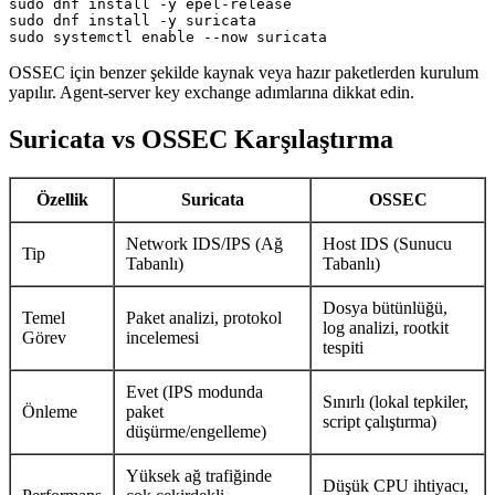
sudo dnf install -y epel-release

sudo dnf install -y suricata

sudo systemctl enable --now suricata
OSSEC için benzer şekilde kaynak veya hazır paketlerden kurulum
yapılır. Agent-server key exchange adımlarına dikkat edin.
Suricata vs OSSEC Karşılaştırma
Özellik
Suricata
OSSEC
Network IDS/IPS (Ağ
Host IDS (Sunucu
Tip
Tabanlı)
Tabanlı)
Dosya bütünlüğü,
Temel
Paket analizi, protokol
log analizi, rootkit
Görev
incelemesi
tespiti
Evet (IPS modunda
Sınırlı (lokal tepkiler,
Önleme
paket
script çalıştırma)
düşürme/engelleme)
Yüksek ağ trafiğinde
Düşük CPU ihtiyacı,