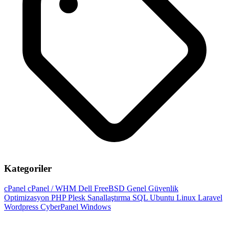
Kategoriler
cPanel
cPanel / WHM
Dell
FreeBSD
Genel
Güvenlik
Optimizasyon
PHP
Plesk
Sanallaştırma
SQL
Ubuntu
Linux
Laravel
Wordpress
CyberPanel
Windows