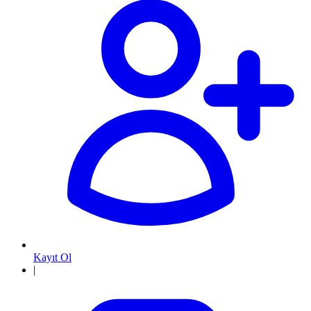
Kayıt Ol
|