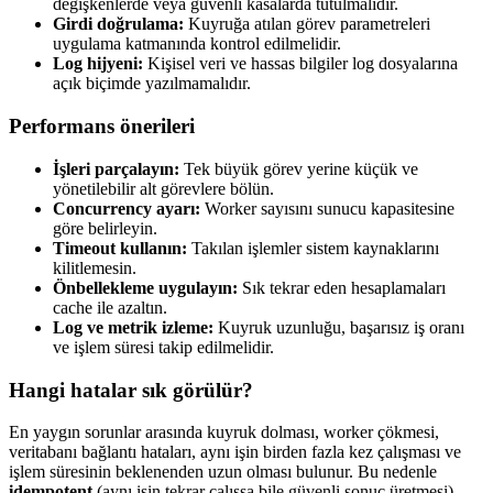
değişkenlerde veya güvenli kasalarda tutulmalıdır.
Girdi doğrulama:
Kuyruğa atılan görev parametreleri
uygulama katmanında kontrol edilmelidir.
Log hijyeni:
Kişisel veri ve hassas bilgiler log dosyalarına
açık biçimde yazılmamalıdır.
Performans önerileri
İşleri parçalayın:
Tek büyük görev yerine küçük ve
yönetilebilir alt görevlere bölün.
Concurrency ayarı:
Worker sayısını sunucu kapasitesine
göre belirleyin.
Timeout kullanın:
Takılan işlemler sistem kaynaklarını
kilitlemesin.
Önbellekleme uygulayın:
Sık tekrar eden hesaplamaları
cache ile azaltın.
Log ve metrik izleme:
Kuyruk uzunluğu, başarısız iş oranı
ve işlem süresi takip edilmelidir.
Hangi hatalar sık görülür?
En yaygın sorunlar arasında kuyruk dolması, worker çökmesi,
veritabanı bağlantı hataları, aynı işin birden fazla kez çalışması ve
işlem süresinin beklenenden uzun olması bulunur. Bu nedenle
idempotent
(aynı işin tekrar çalışsa bile güvenli sonuç üretmesi)