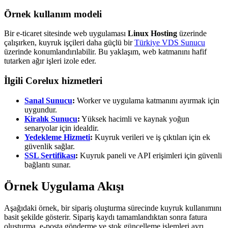
Örnek kullanım modeli
Bir e-ticaret sitesinde web uygulaması
Linux Hosting
üzerinde
çalışırken, kuyruk işçileri daha güçlü bir
Türkiye VDS Sunucu
üzerinde konumlandırılabilir. Bu yaklaşım, web katmanını hafif
tutarken ağır işleri izole eder.
İlgili Corelux hizmetleri
Sanal Sunucu
:
Worker ve uygulama katmanını ayırmak için
uygundur.
Kiralık Sunucu
:
Yüksek hacimli ve kaynak yoğun
senaryolar için idealdir.
Yedekleme Hizmeti
:
Kuyruk verileri ve iş çıktıları için ek
güvenlik sağlar.
SSL Sertifikası
:
Kuyruk paneli ve API erişimleri için güvenli
bağlantı sunar.
Örnek Uygulama Akışı
Aşağıdaki örnek, bir sipariş oluşturma sürecinde kuyruk kullanımını
basit şekilde gösterir. Sipariş kaydı tamamlandıktan sonra fatura
oluşturma, e-posta gönderme ve stok güncelleme işlemleri ayrı