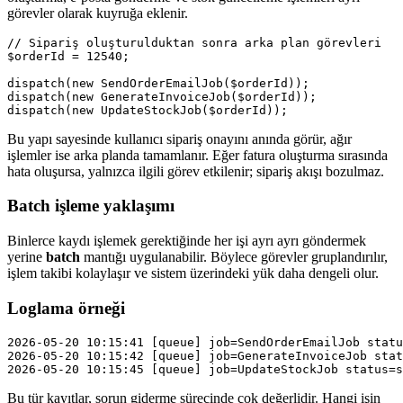
görevler olarak kuyruğa eklenir.
// Sipariş oluşturulduktan sonra arka plan görevleri

$orderId = 12540;

dispatch(new SendOrderEmailJob($orderId));

dispatch(new GenerateInvoiceJob($orderId));

dispatch(new UpdateStockJob($orderId));
Bu yapı sayesinde kullanıcı sipariş onayını anında görür, ağır
işlemler ise arka planda tamamlanır. Eğer fatura oluşturma sırasında
hata oluşursa, yalnızca ilgili görev etkilenir; sipariş akışı bozulmaz.
Batch işleme yaklaşımı
Binlerce kaydı işlemek gerektiğinde her işi ayrı ayrı göndermek
yerine
batch
mantığı uygulanabilir. Böylece görevler gruplandırılır,
işlem takibi kolaylaşır ve sistem üzerindeki yük daha dengeli olur.
Loglama örneği
2026-05-20 10:15:41 [queue] job=SendOrderEmailJob statu
2026-05-20 10:15:42 [queue] job=GenerateInvoiceJob stat
2026-05-20 10:15:45 [queue] job=UpdateStockJob status=s
Bu tür kayıtlar, sorun giderme sürecinde çok değerlidir. Hangi işin