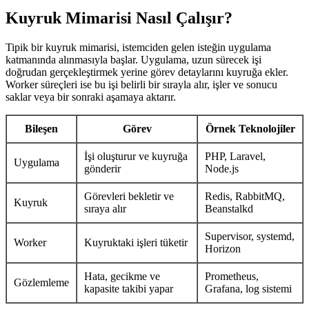
Kuyruk Mimarisi Nasıl Çalışır?
Tipik bir kuyruk mimarisi, istemciden gelen isteğin uygulama
katmanında alınmasıyla başlar. Uygulama, uzun sürecek işi
doğrudan gerçekleştirmek yerine görev detaylarını kuyruğa ekler.
Worker süreçleri ise bu işi belirli bir sırayla alır, işler ve sonucu
saklar veya bir sonraki aşamaya aktarır.
Bileşen
Görev
Örnek Teknolojiler
İşi oluşturur ve kuyruğa
PHP, Laravel,
Uygulama
gönderir
Node.js
Görevleri bekletir ve
Redis, RabbitMQ,
Kuyruk
sıraya alır
Beanstalkd
Supervisor, systemd,
Worker
Kuyruktaki işleri tüketir
Horizon
Hata, gecikme ve
Prometheus,
Gözlemleme
kapasite takibi yapar
Grafana, log sistemi