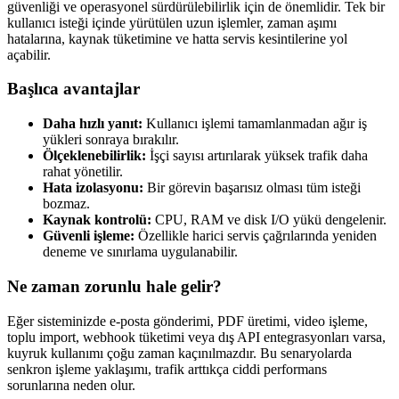
güvenliği ve operasyonel sürdürülebilirlik için de önemlidir. Tek bir
kullanıcı isteği içinde yürütülen uzun işlemler, zaman aşımı
hatalarına, kaynak tüketimine ve hatta servis kesintilerine yol
açabilir.
Başlıca avantajlar
Daha hızlı yanıt:
Kullanıcı işlemi tamamlanmadan ağır iş
yükleri sonraya bırakılır.
Ölçeklenebilirlik:
İşçi sayısı artırılarak yüksek trafik daha
rahat yönetilir.
Hata izolasyonu:
Bir görevin başarısız olması tüm isteği
bozmaz.
Kaynak kontrolü:
CPU, RAM ve disk I/O yükü dengelenir.
Güvenli işleme:
Özellikle harici servis çağrılarında yeniden
deneme ve sınırlama uygulanabilir.
Ne zaman zorunlu hale gelir?
Eğer sisteminizde e-posta gönderimi, PDF üretimi, video işleme,
toplu import, webhook tüketimi veya dış API entegrasyonları varsa,
kuyruk kullanımı çoğu zaman kaçınılmazdır. Bu senaryolarda
senkron işleme yaklaşımı, trafik arttıkça ciddi performans
sorunlarına neden olur.