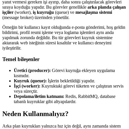
yanıt vermesi gereken işi ayırıp, daha sonra çalıştırılacak görevleri
sıraya koyduğu yapıdır. Bu görevler genellikle
arka planda çalışan
işçiler
(worker),
iş kuyruğu
(queue) ve
mesajlaşma sistemi
(message broker) üzerinden yönetilir.
Örneğin bir kullanıcı kayıt olduğunda e-posta gönderimi, hoş geldin
bildirimi, profil resmi işleme veya loglama işlemleri aynı anda
yapılmak zorunda değildir. Bu tür görevleri kuyruk sistemine
aktararak web isteğinin süresi kısaltılır ve kullanıcı deneyimi
iyileştirilir.
Temel bileşenler
Üretici (producer):
Görevi kuyruğa ekleyen uygulama
kısmıdır.
Kuyruk (queue):
İşlerin bekletildiği yapıdır.
İşçi (worker):
Kuyruktaki görevi tüketen ve çalıştıran servis
veya süreçtir.
Depolama/iletim katmanı:
Redis, RabbitMQ, database
tabanlı kuyruklar gibi altyapılardır.
Neden Kullanmalıyız?
Arka plan kuyrukları yalnızca hız için değil, aynı zamanda sistem