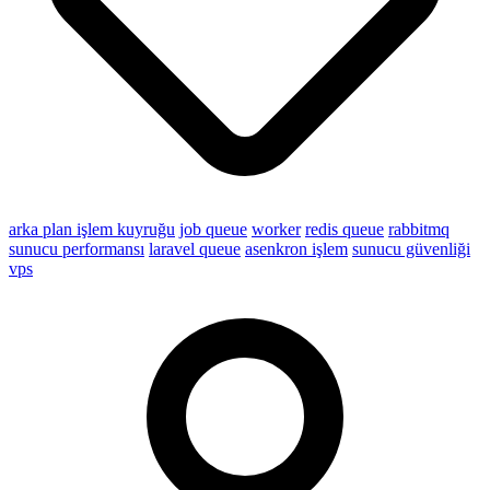
arka plan işlem kuyruğu
job queue
worker
redis queue
rabbitmq
sunucu performansı
laravel queue
asenkron işlem
sunucu güvenliği
vps