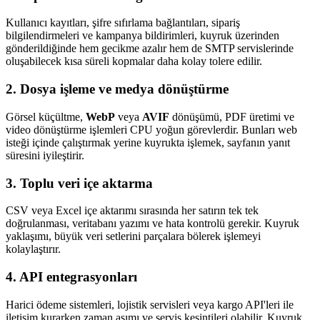
Kullanıcı kayıtları, şifre sıfırlama bağlantıları, sipariş
bilgilendirmeleri ve kampanya bildirimleri, kuyruk üzerinden
gönderildiğinde hem gecikme azalır hem de SMTP servislerinde
oluşabilecek kısa süreli kopmalar daha kolay tolere edilir.
2. Dosya işleme ve medya dönüştürme
Görsel küçültme,
WebP
veya
AVIF
dönüşümü, PDF üretimi ve
video dönüştürme işlemleri CPU yoğun görevlerdir. Bunları web
isteği içinde çalıştırmak yerine kuyrukta işlemek, sayfanın yanıt
süresini iyileştirir.
3. Toplu veri içe aktarma
CSV veya Excel içe aktarımı sırasında her satırın tek tek
doğrulanması, veritabanı yazımı ve hata kontrolü gerekir. Kuyruk
yaklaşımı, büyük veri setlerini parçalara bölerek işlemeyi
kolaylaştırır.
4. API entegrasyonları
Harici ödeme sistemleri, lojistik servisleri veya kargo API'leri ile
iletişim kurarken zaman aşımı ve servis kesintileri olabilir. Kuyruk