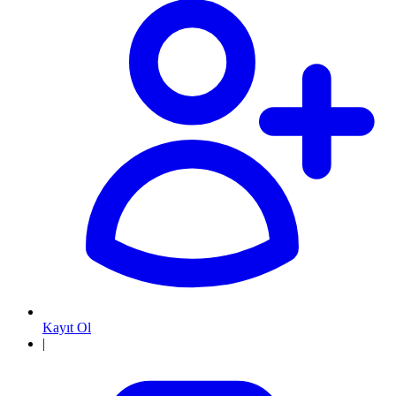
Kayıt Ol
|