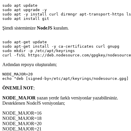
sudo apt update

sudo apt upgrade -y

sudo apt -y install curl dirmngr apt-transport-https ls
sudo apt install git
Şimdi sistemimize
NodeJS
kuralım.
sudo apt-get update

sudo apt-get install -y ca-certificates curl gnupg

sudo mkdir -p /etc/apt/keyrings

curl -fsSL https://deb.nodesource.com/gpgkey/nodesource
Ardından repoyu oluşturalım;
NODE_MAJOR=20

echo "deb [signed-by=/etc/apt/keyrings/nodesource.gpg] 
ÖNEMLİ NOT
;
NODE_MAJOR
yazan yerde farklı versiyonlar yazabilirsiniz.
Desteklenen NodeJS versiyonları;
NODE_MAJOR=16
NODE_MAJOR=18
NODE_MAJOR=20
NODE_MAJOR=21