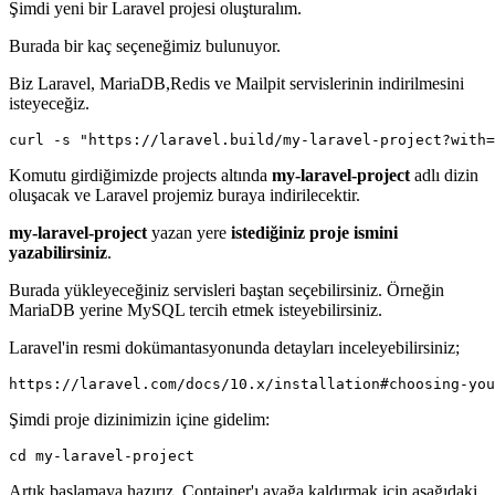
Şimdi yeni bir Laravel projesi oluşturalım.
Burada bir kaç seçeneğimiz bulunuyor.
Biz Laravel, MariaDB,Redis ve Mailpit servislerinin indirilmesini
isteyeceğiz.
curl -s "https://laravel.build/my-laravel-project?with=
Komutu girdiğimizde projects altında
my-laravel-project
adlı dizin
oluşacak ve Laravel projemiz buraya indirilecektir.
my-laravel-project
yazan yere
istediğiniz proje ismini
yazabilirsiniz
.
Burada yükleyeceğiniz servisleri baştan seçebilirsiniz. Örneğin
MariaDB yerine MySQL tercih etmek isteyebilirsiniz.
Laravel'in resmi dokümantasyonunda detayları inceleyebilirsiniz;
https://laravel.com/docs/10.x/installation#choosing-you
Şimdi proje dizinimizin içine gidelim:
cd my-laravel-project
Artık başlamaya hazırız. Container'ı ayağa kaldırmak için aşağıdaki