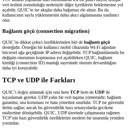
veri teslimi zorunluluğu nedeniyle diğer içeriklerin beklemesine yol
açabilir. QUIC’te ise akışlar daha bağımsız ele alınır. Bu da
kullanıcının sayfa yüklenmesini daha akıcı algılamasına yardımcı
olur.
Bağlantı göçü (connection migration)
QUIC’in dikkat çekici özelliklerinden biri de
bağlantı göçü
desteğidir. Örneğin bir kullanıcı mobil cihazında Wi‑Fi ağından
hücresel ağa geçtiğinde IP adresi değişebilir. TCP bağlantılarında bu
değişim oturumun kopmasına yol açabilirken QUIC, bağlantı
kimliği (connection ID) mantığı sayesinde oturum devamlılığını
daha iyi koruyabilir.
TCP ve UDP ile Farkları
QUIC’i doğru anlamak için onu hem
TCP
hem de
UDP
ile
kıyaslamak gerekir. UDP yalın bir veri taşıma yöntemidir; bağlantı
garantisi, sıra koruması ve hata yönetimi sınırlıdır. TCP ise güvenilir
iletim sağlar; ancak bu güvenilirlik bazı senaryolarda gecikme
maliyetine dönüşebilir. QUIC, UDP üzerinde çalışmasına rağmen
TCP’nin bazı güvenilirlik özelliklerini modern bir tasarımla yeniden
yorumlar.