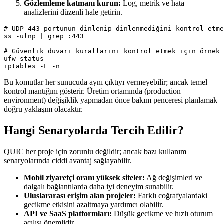
Gözlemleme katmanı kurun:
Log, metrik ve hata
analizlerini düzenli hale getirin.
# UDP 443 portunun dinlenip dinlenmediğini kontrol etme
ss -ulnp | grep :443

# Güvenlik duvarı kurallarını kontrol etmek için örnek 
ufw status

Bu komutlar her sunucuda aynı çıktıyı vermeyebilir; ancak temel
kontrol mantığını gösterir. Üretim ortamında (production
environment) değişiklik yapmadan önce bakım penceresi planlamak
doğru yaklaşım olacaktır.
Hangi Senaryolarda Tercih Edilir?
QUIC her proje için zorunlu değildir; ancak bazı kullanım
senaryolarında ciddi avantaj sağlayabilir.
Mobil ziyaretçi oranı yüksek siteler:
Ağ değişimleri ve
dalgalı bağlantılarda daha iyi deneyim sunabilir.
Uluslararası erişim alan projeler:
Farklı coğrafyalardaki
gecikme etkisini azaltmaya yardımcı olabilir.
API ve SaaS platformları:
Düşük gecikme ve hızlı oturum
açılışı önemlidir.