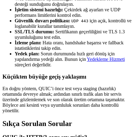
desteği sunduğunu doğrulayın.
İşletim sistemi hazırlığı:
Çekirdek ağ ayarları ve UDP
performans limitlerini kontrol edin.
Güvenlik duvarı politikası:
için açık, kontrollü ve
UDP 443
loglanabilir kurallar tanımlayın.
SSL/TLS durumu:
Sertifikanın geçerliliğini ve TLS 1.3
uyumluluğunu test edin.
İzleme planı:
Hata oranı, handshake başarısı ve fallback
istatistiklerini takip edin.
Yedek plan:
Sorun durumunda hızlı geri dönüş için
yapılandırma yedeği alın. Bunun için
Yedekleme Hizmeti
süreçleri değerlidir.
Küçükten büyüğe geçiş yaklaşımı
En doğru yöntem, QUIC’i önce test veya staging (hazırlık)
ortamında devreye almak; ardından sınırlı trafik alan bir servis
üzerinde gözlemlemek ve son olarak üretim ortamına taşımaktır.
Böylece ani kesinti veya uyumluluk sorunları daha kontrollü
yönetilir.
Sıkça Sorulan Sorular