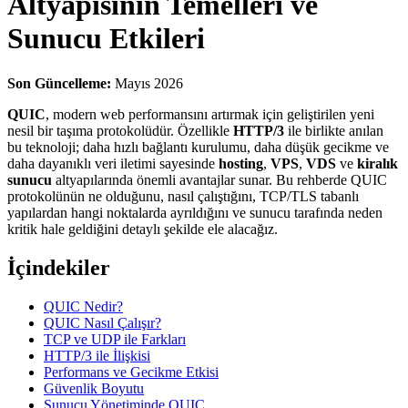
Altyapısının Temelleri ve
Sunucu Etkileri
Son Güncelleme:
Mayıs 2026
QUIC
, modern web performansını artırmak için geliştirilen yeni
nesil bir taşıma protokolüdür. Özellikle
HTTP/3
ile birlikte anılan
bu teknoloji; daha hızlı bağlantı kurulumu, daha düşük gecikme ve
daha dayanıklı veri iletimi sayesinde
hosting
,
VPS
,
VDS
ve
kiralık
sunucu
altyapılarında önemli avantajlar sunar. Bu rehberde QUIC
protokolünün ne olduğunu, nasıl çalıştığını, TCP/TLS tabanlı
yapılardan hangi noktalarda ayrıldığını ve sunucu tarafında neden
kritik hale geldiğini detaylı şekilde ele alacağız.
İçindekiler
QUIC Nedir?
QUIC Nasıl Çalışır?
TCP ve UDP ile Farkları
HTTP/3 ile İlişkisi
Performans ve Gecikme Etkisi
Güvenlik Boyutu
Sunucu Yönetiminde QUIC