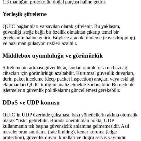
1.3 mantığını protokolün doğal parçası haline getirir.
Yerleşik şifreleme
QUIC bağlantıları varsayılan olarak şifrelenir. Bu yaklaşım,
güvenliği isteğe bağlı bir özellik olmaktan çıkarıp temel bir
gereksinim haline getirir. Böylece aradaki dinleme (eavesdropping)
ve bazı manipülasyon riskleri azaltılır.
Middlebox uyumluluğu ve görünürlük
Şifrelemenin artması güvenlik açısından olumlu olsa da bazı ağ
cihazları için görünürlüğü azaltabilir. Kurumsal güvenlik duvarları,
derin paket inceleme (deep packet inspection) araçları veya eski ağ
ekipmanları QUIC trafiğini analiz etmekte zorlanabilir. Bu nedenle
işletmelerin güvenlik politikalarını güncellemesi gerekebilir.
DDoS ve UDP konusu
QUIC’in UDP üzerinde çalışması, bazı yöneticilerin aklına otomatik
olarak “risk” getirebilir. Burada önemli olan nokta, UDP
kullanmanın tek başına güvensizlik anlamına gelmemesidir. Asıl
mesele; oran sınırlama (rate limiting), kenar koruma (edge
protection), güvenlik duvarı kuralları ve doğru servis yayınıdır.