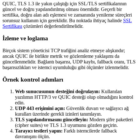
QUIC, TLS 1.3 ile yakın çalıştığı için SSL/TLS sertifikalarının
güncel ve doğru yapılandırılmış olması önemlidir. Geçerli bir
sertifika, doğru alan adı eşlemesi ve zamanında yenileme süreçleri
sorunsuz kullanım için gereklidir. Bu noktada ihtiyaç halinde
SSL
Sertifikası
çözümleri değerlendirilmelidir.
İzleme ve loglama
Birçok sistem yöneticisi TCP trafiğini analiz etmeye alışkındır;
ancak QUIC ile birlikte metrik ve gözlemleme yaklaşımı da
güncellenmelidir. Bağlantı başarısı, UDP kaybı, fallback oranı, TLS
başarısızlıkları ve istemci uyumluluğu gibi ölçümler izlenmelidir.
Örnek kontrol adımları
Web sunucusunun desteğini doğrulayın:
Kullanılan
yazılımın HTTP/3 ve QUIC desteği olup olmadığını kontrol
edin.
UDP 443 erişimini açın:
Güvenlik duvarı ve sağlayıcı ağ
kuralları üzerinde gerekli izinleri tanımlayın.
TLS yapılandırmasını güncelleyin:
Modern şifre paketleri
(cipher suites) ve TLS 1.3 uyumunu gözden geçirin.
Tarayıcı testleri yapın:
Farklı istemcilerde fallback
davranışını ölçün.