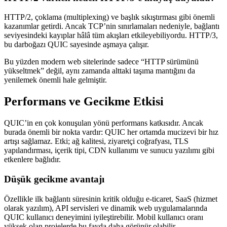
HTTP/2, çoklama (multiplexing) ve başlık sıkıştırması gibi önemli
kazanımlar getirdi. Ancak TCP’nin sınırlamaları nedeniyle, bağlantı
seviyesindeki kayıplar hâlâ tüm akışları etkileyebiliyordu. HTTP/3,
bu darboğazı QUIC sayesinde aşmaya çalışır.
Bu yüzden modern web sitelerinde sadece “HTTP sürümünü
yükseltmek” değil, aynı zamanda alttaki taşıma mantığını da
yenilemek önemli hale gelmiştir.
Performans ve Gecikme Etkisi
QUIC’in en çok konuşulan yönü performans katkısıdır. Ancak
burada önemli bir nokta vardır: QUIC her ortamda mucizevi bir hız
artışı sağlamaz. Etki; ağ kalitesi, ziyaretçi coğrafyası, TLS
yapılandırması, içerik tipi, CDN kullanımı ve sunucu yazılımı gibi
etkenlere bağlıdır.
Düşük gecikme avantajı
Özellikle ilk bağlantı süresinin kritik olduğu e-ticaret, SaaS (hizmet
olarak yazılım), API servisleri ve dinamik web uygulamalarında
QUIC kullanıcı deneyimini iyileştirebilir. Mobil kullanıcı oranı
yüksek olan projelerde bu fayda daha görünür olabilir.