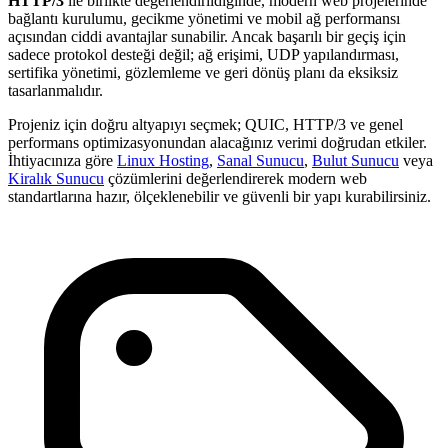
HTTP/3
ile birlikte değerlendirildiğinde, modern web projelerinde
bağlantı kurulumu, gecikme yönetimi ve mobil ağ performansı
açısından ciddi avantajlar sunabilir. Ancak başarılı bir geçiş için
sadece protokol desteği değil; ağ erişimi, UDP yapılandırması,
sertifika yönetimi, gözlemleme ve geri dönüş planı da eksiksiz
tasarlanmalıdır.
Projeniz için doğru altyapıyı seçmek; QUIC, HTTP/3 ve genel
performans optimizasyonundan alacağınız verimi doğrudan etkiler.
İhtiyacınıza göre
Linux Hosting
,
Sanal Sunucu
,
Bulut Sunucu
veya
Kiralık Sunucu
çözümlerini değerlendirerek modern web
standartlarına hazır, ölçeklenebilir ve güvenli bir yapı kurabilirsiniz.