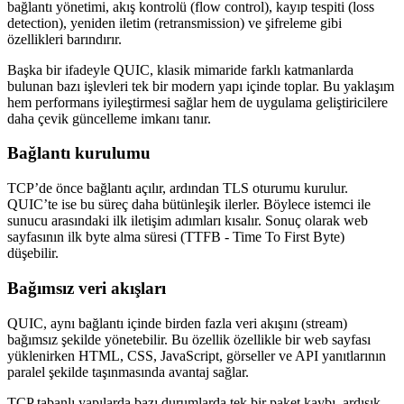
bağlantı yönetimi, akış kontrolü (flow control), kayıp tespiti (loss
detection), yeniden iletim (retransmission) ve şifreleme gibi
özellikleri barındırır.
Başka bir ifadeyle QUIC, klasik mimaride farklı katmanlarda
bulunan bazı işlevleri tek bir modern yapı içinde toplar. Bu yaklaşım
hem performans iyileştirmesi sağlar hem de uygulama geliştiricilere
daha çevik güncelleme imkanı tanır.
Bağlantı kurulumu
TCP’de önce bağlantı açılır, ardından TLS oturumu kurulur.
QUIC’te ise bu süreç daha bütünleşik ilerler. Böylece istemci ile
sunucu arasındaki ilk iletişim adımları kısalır. Sonuç olarak web
sayfasının ilk byte alma süresi (TTFB - Time To First Byte)
düşebilir.
Bağımsız veri akışları
QUIC, aynı bağlantı içinde birden fazla veri akışını (stream)
bağımsız şekilde yönetebilir. Bu özellik özellikle bir web sayfası
yüklenirken HTML, CSS, JavaScript, görseller ve API yanıtlarının
paralel şekilde taşınmasında avantaj sağlar.
TCP tabanlı yapılarda bazı durumlarda tek bir paket kaybı, ardışık