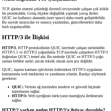
TCP, işletim sistemi çekirdeği (kernel) seviyesinde çalışan çok köklü
bir protokoldür. Geniş ölçekte değişiklik yapmak yavaş ilerler.
QUIC ise kullanıcı alanında (user space) daha esnek geliştirilebilir.
Bu sayede tarayıcılar ve sunucu yazılımları, güncellemeleri daha
hızlı uygulayabilir.
HTTP/3 ile İlişkisi
HTTP/3
, HTTP protokolünün QUIC üzerinde çalışan sürümüdür.
HTTP/1.1 ve HTTP/2 çoğunlukla TCP üzerinde çalışırken HTTP/3
doğrudan QUIC’i temel alır. Bu nedenle QUIC ve HTTP/3 çoğu
zaman birlikte anılır; ancak teknik olarak aynı şey değildir.
QUIC, taşıma katmanı işlevlerini üstlenirken HTTP/3 uygulama
katmanında web isteklerini ve yanıtlarını yönetir. Basitçe söylemek
gerekirse:
QUIC:
Verinin ağ üzerinden modern ve güvenli biçimde
taşınmasını sağlar.
HTTP/3:
Web içeriğinin istek/yanıt mantığıyla iletilmesini
sağlar.
HTTP/2 varken neden HTTP/3’e ihtiyaç duyuldu?