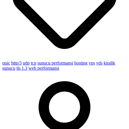
quic
http/3
udp
tcp
sunucu performansi
hosting
vps
vds
kiralik
sunucu
tls 1.3
web performansi