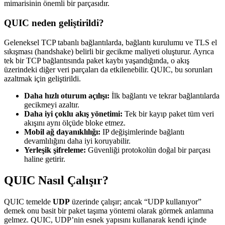
mimarisinin önemli bir parçasıdır.
QUIC neden geliştirildi?
Geleneksel TCP tabanlı bağlantılarda, bağlantı kurulumu ve TLS el
sıkışması (handshake) belirli bir gecikme maliyeti oluşturur. Ayrıca
tek bir TCP bağlantısında paket kaybı yaşandığında, o akış
üzerindeki diğer veri parçaları da etkilenebilir. QUIC, bu sorunları
azaltmak için geliştirildi.
Daha hızlı oturum açılışı:
İlk bağlantı ve tekrar bağlantılarda
gecikmeyi azaltır.
Daha iyi çoklu akış yönetimi:
Tek bir kayıp paket tüm veri
akışını aynı ölçüde bloke etmez.
Mobil ağ dayanıklılığı:
IP değişimlerinde bağlantı
devamlılığını daha iyi koruyabilir.
Yerleşik şifreleme:
Güvenliği protokolün doğal bir parçası
haline getirir.
QUIC Nasıl Çalışır?
QUIC temelde
UDP
üzerinde çalışır; ancak “UDP kullanıyor”
demek onu basit bir paket taşıma yöntemi olarak görmek anlamına
gelmez. QUIC, UDP’nin esnek yapısını kullanarak kendi içinde