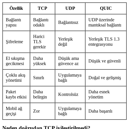
Özellik
TCP
UDP
QUIC
Bağlantı
Bağlantı
UDP üzerinde
Bağlantısız
yapısı
odaklı
mantıksal bağlantı
Harici
Yerleşik
Yerleşik TLS 1.3
Şifreleme
TLS
değil
entegrasyonu
gerekir
El sıkışma
Daha
Düşük ama
Düşük ve güvenli
gecikmesi
yüksek
güvence az
Çoklu akış
Uygulamaya
Sınırlı
Doğal ve gelişmiş
yönetimi
bağlı
Paket
Daha
Daha esnek
Kontrolsüz
kaybı etkisi
belirgin
yönetim
Mobil ağ
Uygulamaya
Zor
Daha başarılı
geçişi
bağlı
Neden doğrudan TCP iyileştirilmedi?