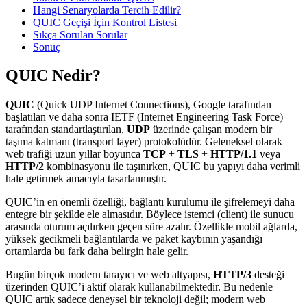
Hangi Senaryolarda Tercih Edilir?
QUIC Geçişi İçin Kontrol Listesi
Sıkça Sorulan Sorular
Sonuç
QUIC Nedir?
QUIC
(Quick UDP Internet Connections), Google tarafından
başlatılan ve daha sonra IETF (Internet Engineering Task Force)
tarafından standartlaştırılan,
UDP
üzerinde çalışan modern bir
taşıma katmanı (transport layer) protokolüdür. Geleneksel olarak
web trafiği uzun yıllar boyunca
TCP
+
TLS
+
HTTP/1.1
veya
HTTP/2
kombinasyonu ile taşınırken, QUIC bu yapıyı daha verimli
hale getirmek amacıyla tasarlanmıştır.
QUIC’in en önemli özelliği, bağlantı kurulumu ile şifrelemeyi daha
entegre bir şekilde ele almasıdır. Böylece istemci (client) ile sunucu
arasında oturum açılırken geçen süre azalır. Özellikle mobil ağlarda,
yüksek gecikmeli bağlantılarda ve paket kaybının yaşandığı
ortamlarda bu fark daha belirgin hale gelir.
Bugün birçok modern tarayıcı ve web altyapısı,
HTTP/3
desteği
üzerinden QUIC’i aktif olarak kullanabilmektedir. Bu nedenle
QUIC artık sadece deneysel bir teknoloji değil; modern web