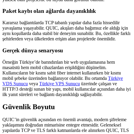
Paket kaybı olan ağlarda dayanıklılık
Kararsız bağlantılarda TCP tabanlı yapılar daha fazla hissedilir
yavaşlama yaşayabilir. QUIC, akışları daha bağımsız ele aldığı için
aynı koşullarda daha stabil bir deneyim sunabilir. Bu, özellikle farklı
şehirlerden veya ülkelerden erişim alan projelerde önemlidir.
Gerçek dünya senaryosu
Örneğin Türkiye’de barındırılan bir web uygulamasına hem
masaüstü hem mobil cihazlardan erişildiğini düşünelim.
Kullanıcıların bir kısmı sabit fiber internet kullanırken bir kısmı
mobil şebeke üzerinden bağlanıyor olabilir. Bu ortamda
Türkiye
VDS Sunucu
veya
Türkiye VPS Sunucu
üzerinde çalışan ve
HTTP/3 desteği sunan bir yapı, mobil kullanıcılar açısından daha iyi
ilk yanıt süreleri ve bağlantı dayanıklılığı sağlayabilir.
Güvenlik Boyutu
QUIC’in güvenlik açısından en önemli avantajı, modern şifreleme
yaklaşımını doğrudan mimarisine entegre etmesidir. Geleneksel
yapılarda TCP ve TLS farklı katmanlarda ele alınırken QUIC, TLS