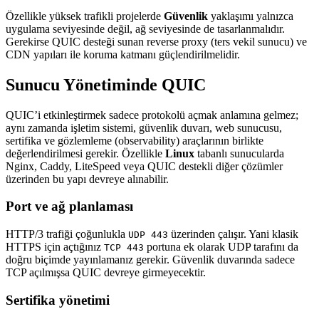
Özellikle yüksek trafikli projelerde
Güvenlik
yaklaşımı yalnızca
uygulama seviyesinde değil, ağ seviyesinde de tasarlanmalıdır.
Gerekirse QUIC desteği sunan reverse proxy (ters vekil sunucu) ve
CDN yapıları ile koruma katmanı güçlendirilmelidir.
Sunucu Yönetiminde QUIC
QUIC’i etkinleştirmek sadece protokolü açmak anlamına gelmez;
aynı zamanda işletim sistemi, güvenlik duvarı, web sunucusu,
sertifika ve gözlemleme (observability) araçlarının birlikte
değerlendirilmesi gerekir. Özellikle
Linux
tabanlı sunucularda
Nginx, Caddy, LiteSpeed veya QUIC destekli diğer çözümler
üzerinden bu yapı devreye alınabilir.
Port ve ağ planlaması
HTTP/3 trafiği çoğunlukla
üzerinden çalışır. Yani klasik
UDP 443
HTTPS için açtığınız
portuna ek olarak UDP tarafını da
TCP 443
doğru biçimde yayınlamanız gerekir. Güvenlik duvarında sadece
TCP açılmışsa QUIC devreye girmeyecektir.
Sertifika yönetimi