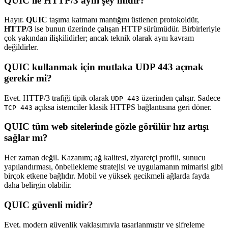
QUIC ile HTTP/3 aynı şey midir?
Hayır.
QUIC
taşıma katmanı mantığını üstlenen protokoldür,
HTTP/3
ise bunun üzerinde çalışan HTTP sürümüdür. Birbirleriyle
çok yakından ilişkilidirler; ancak teknik olarak aynı kavram
değildirler.
QUIC kullanmak için mutlaka UDP 443 açmak
gerekir mi?
Evet. HTTP/3 trafiği tipik olarak
üzerinden çalışır. Sadece
UDP 443
açıksa istemciler klasik HTTPS bağlantısına geri döner.
TCP 443
QUIC tüm web sitelerinde gözle görülür hız artışı
sağlar mı?
Her zaman değil. Kazanım; ağ kalitesi, ziyaretçi profili, sunucu
yapılandırması, önbellekleme stratejisi ve uygulamanın mimarisi gibi
birçok etkene bağlıdır. Mobil ve yüksek gecikmeli ağlarda fayda
daha belirgin olabilir.
QUIC güvenli midir?
Evet, modern güvenlik yaklaşımıyla tasarlanmıştır ve şifreleme