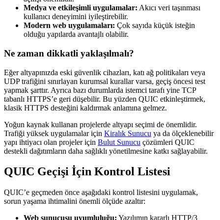
Medya ve etkileşimli uygulamalar:
Akıcı veri taşınması
kullanıcı deneyimini iyileştirebilir.
Modern web uygulamaları:
Çok sayıda küçük isteğin
olduğu yapılarda avantajlı olabilir.
Ne zaman dikkatli yaklaşılmalı?
Eğer altyapınızda eski güvenlik cihazları, katı ağ politikaları veya
UDP trafiğini sınırlayan kurumsal kurallar varsa, geçiş öncesi test
yapmak şarttır. Ayrıca bazı durumlarda istemci tarafı yine TCP
tabanlı HTTPS’e geri düşebilir. Bu yüzden QUIC etkinleştirmek,
klasik HTTPS desteğini kaldırmak anlamına gelmez.
Yoğun kaynak kullanan projelerde altyapı seçimi de önemlidir.
Trafiği yüksek uygulamalar için
Kiralık Sunucu
ya da ölçeklenebilir
yapı ihtiyacı olan projeler için
Bulut Sunucu
çözümleri QUIC
destekli dağıtımların daha sağlıklı yönetilmesine katkı sağlayabilir.
QUIC Geçişi İçin Kontrol Listesi
QUIC’e geçmeden önce aşağıdaki kontrol listesini uygulamak,
sorun yaşama ihtimalini önemli ölçüde azaltır:
Web sunucusu uyumluluğu:
Yazılımın kararlı HTTP/3