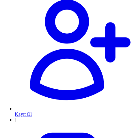
Kayıt Ol
|