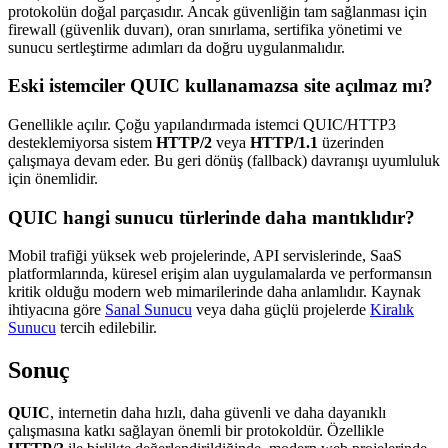
protokolün doğal parçasıdır. Ancak güvenliğin tam sağlanması için
firewall (güvenlik duvarı), oran sınırlama, sertifika yönetimi ve
sunucu sertleştirme adımları da doğru uygulanmalıdır.
Eski istemciler QUIC kullanamazsa site açılmaz mı?
Genellikle açılır. Çoğu yapılandırmada istemci QUIC/HTTP3
desteklemiyorsa sistem
HTTP/2
veya
HTTP/1.1
üzerinden
çalışmaya devam eder. Bu geri dönüş (fallback) davranışı uyumluluk
için önemlidir.
QUIC hangi sunucu türlerinde daha mantıklıdır?
Mobil trafiği yüksek web projelerinde, API servislerinde, SaaS
platformlarında, küresel erişim alan uygulamalarda ve performansın
kritik olduğu modern web mimarilerinde daha anlamlıdır. Kaynak
ihtiyacına göre
Sanal Sunucu
veya daha güçlü projelerde
Kiralık
Sunucu
tercih edilebilir.
Sonuç
QUIC
, internetin daha hızlı, daha güvenli ve daha dayanıklı
çalışmasına katkı sağlayan önemli bir protokoldür. Özellikle